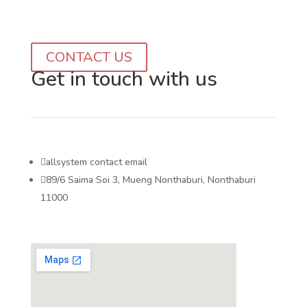
Day
Hrs
Min
Sec
CONTACT US
Get
in touch
with us

allsystem contact email

89/6 Saima Soi 3, Mueng Nonthaburi, Nonthaburi
11000