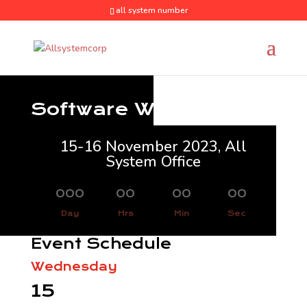
all system number
Software Workshop
15-16 November 2023, All
System Office
000
:
00
:
00
:
00
Day
Hrs
Min
Sec
Event Schedule
Wednesday
15