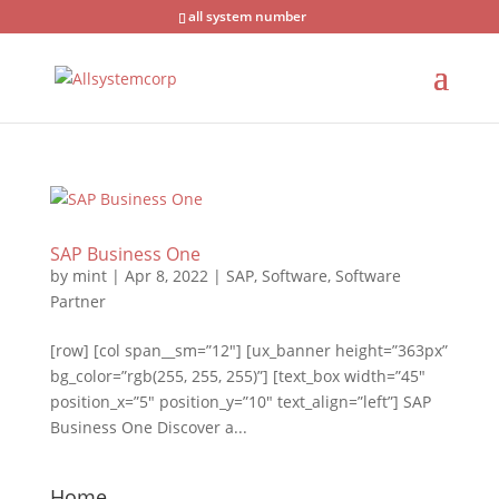
all system number
SAP Business One
by
mint
|
Apr 8, 2022
|
SAP
,
Software
,
Software
Partner
[row] [col span__sm=”12″] [ux_banner height=”363px”
bg_color=”rgb(255, 255, 255)”] [text_box width=”45″
position_x=”5″ position_y=”10″ text_align=”left”] SAP
Business One Discover a...
Home