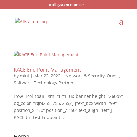
all system number
KACE End Point Management
by
mint
|
Mar 22, 2022
|
Network & Security
,
Quest
,
Software
,
Technology Partner
[row] [col span__sm=”12″] [ux_banner height=”260px”
bg_color=”rgb(255, 255, 255)”] [text_box width=”99″
position_x=”50″ position_y=”50″ text_align=”left”]
KACE Unified Endpoint...
Home