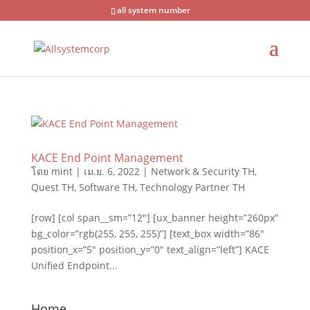
all system number
KACE End Point Management
โดย
mint
|
เม.ย. 6, 2022
|
Network & Security TH
,
Quest TH
,
Software TH
,
Technology Partner TH
[row] [col span__sm=”12″] [ux_banner height=”260px”
bg_color=”rgb(255, 255, 255)”] [text_box width=”86″
position_x=”5″ position_y=”0″ text_align=”left”] KACE
Unified Endpoint...
Home