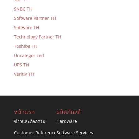
SNBC TH
Software Partner TH
Software TH
Technology Partner TH
Toshiba TH
Uncategorized
UPS TH
Veritiv TH
หน้าแรก
ผลิตภัณฑ์
ข่าวและกิจกรรม
Hardware
Customer Reference
Software Services