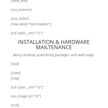
[/text_box]
[/ux_banner]
[/ux_slider]
[row label=”text-header”]
[col span__sm=”12″]
INSTALLATION & HARDWARE
MAILTENANCE
Many desktop publishing packages and web page.
[/col]
[/row]
[row]
[col span__sm=”12″]
[ux_image id=”10″]
[/col]