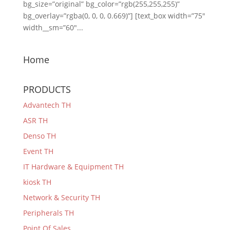
bg_size=”original” bg_color=”rgb(255,255,255)”
bg_overlay=”rgba(0, 0, 0, 0.669)”] [text_box width=”75″
width__sm=”60″...
Home
PRODUCTS
Advantech TH
ASR TH
Denso TH
Event TH
IT Hardware & Equipment TH
kiosk TH
Network & Security TH
Peripherals TH
Point Of Sales