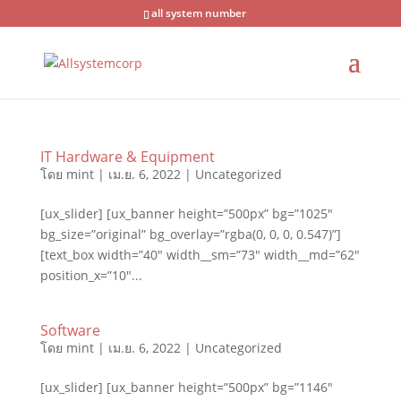
all system number
IT Hardware & Equipment
โดย
mint
|
เม.ย. 6, 2022
|
Uncategorized
[ux_slider] [ux_banner height=”500px” bg=”1025″
bg_size=”original” bg_overlay=”rgba(0, 0, 0, 0.547)”]
[text_box width=”40″ width__sm=”73″ width__md=”62″
position_x=”10″...
Software
โดย
mint
|
เม.ย. 6, 2022
|
Uncategorized
[ux_slider] [ux_banner height=”500px” bg=”1146″