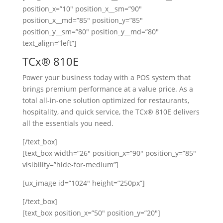
position_x=”10″ position_x__sm=”90″
position_x__md=”85″ position_y=”85″
position_y__sm=”80″ position_y__md=”80″
text_align=”left”]
TCx® 810E
Power your business today with a POS system that
brings premium performance at a value price. As a
total all-in-one solution optimized for restaurants,
hospitality, and quick service, the TCx® 810E delivers
all the essentials you need.
[/text_box]
[text_box width=”26″ position_x=”90″ position_y=”85″
visibility=”hide-for-medium”]
[ux_image id=”1024″ height=”250px”]
[/text_box]
[text_box position_x=”50″ position_y=”20″]