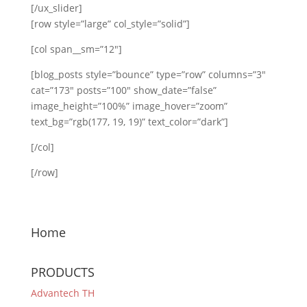
[/ux_slider]
[row style=”large” col_style=”solid”]
[col span__sm=”12″]
[blog_posts style=”bounce” type=”row” columns=”3″
cat=”173″ posts=”100″ show_date=”false”
image_height=”100%” image_hover=”zoom”
text_bg=”rgb(177, 19, 19)” text_color=”dark”]
[/col]
[/row]
Home
PRODUCTS
Advantech TH