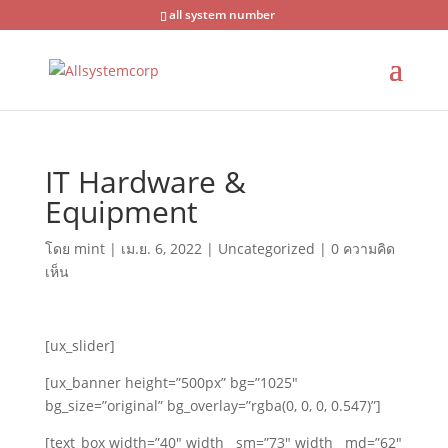
all system number
IT Hardware &
Equipment
โดย
mint
|
เม.ย. 6, 2022
|
Uncategorized
|
0 ความคิด
เห็น
[ux_slider]
[ux_banner height=”500px” bg=”1025″
bg_size=”original” bg_overlay=”rgba(0, 0, 0, 0.547)”]
[text_box width=”40″ width__sm=”73″ width__md=”62″