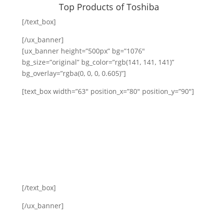
Top Products of Toshiba
[/text_box]
[/ux_banner]
[ux_banner height=”500px” bg=”1076″
bg_size=”original” bg_color=”rgb(141, 141, 141)”
bg_overlay=”rgba(0, 0, 0, 0.605)”]
[text_box width=”63″ position_x=”80″ position_y=”90″]
TCx® 800
Experience an agile, modern, and flexible retail POS
system that delivers an exceptional in-store
experience for your customers. Designed for retail,
this innovative platform scales to your needs, on
your terms.
[/text_box]
[/ux_banner]