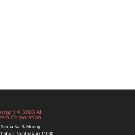
yright © 2023 All
tem Corporation
 Saima Soi 3, Mueng
haburi, Nonthaburi 11000