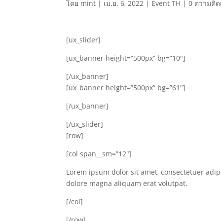
โดย
mint
|
เม.ย. 6, 2022
|
Event TH
|
0 ความคิด
[ux_slider]
[ux_banner height=”500px” bg=”10″]
[/ux_banner]
[ux_banner height=”500px” bg=”61″]
[/ux_banner]
[/ux_slider]
[row]
[col span__sm=”12″]
Lorem ipsum dolor sit amet, consectetuer adip
dolore magna aliquam erat volutpat.
[/col]
[/row]