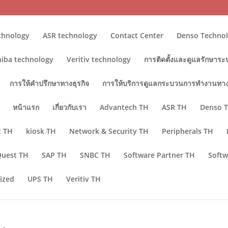
chnology
ASR technology
Contact Center
Denso Techno
hiba technology
Veritiv technology
การติดตั้งและดูแลรักษาระ
การให้คำปรึกษาทางธุรกิจ
การให้บริการดูแลกระบวนการทำงานทาง
หน้าแรก
เกี่ยวกับเรา
Advantech TH
ASR TH
Denso 
t TH
kiosk TH
Network & Security TH
Peripherals TH
Quest TH
SAP TH
SNBC TH
Software Partner TH
Softw
ized
UPS TH
Veritiv TH