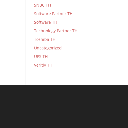
SNBC TH
Software Partner TH
Software TH
Technology Partner TH
Toshiba TH
Uncategorized
UPS TH
Veritiv TH